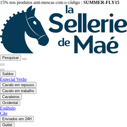
15% nos produtos anti-moscas com o código :
SUMMER-FLY15
Pesquisar
Saldos
Especial Verão
Cavalo em repouso
Cavalo em trabalho
Cavaleiros
Ocidental
Estábulo
Cão
Enviados em 24H
Outlet