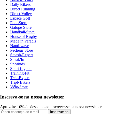
Daily Bikers
Direct Running
Direct-Volley
Espace Golf
Foot-Store
Galope-Store
Handball-Store
House of Rugby
Made in Paradis
Nauti-wave
Pecheur-Store
Smash-Expert
Sneak'In
Sneakids
Sport is good
Training-Fit
Trek-Expert
TripNBikers
Vélo-Store
Inscreva-se na nossa newsletter
Aproveite 10% de desconto ao inscrever-se na nossa newsletter
Inscrever-se