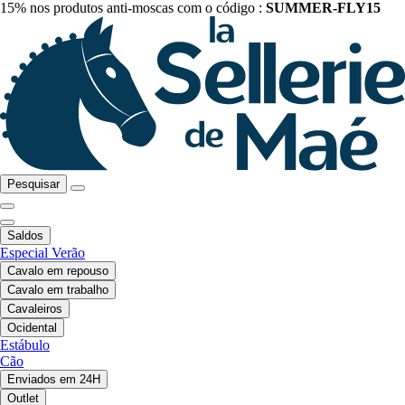
15% nos produtos anti-moscas com o código :
SUMMER-FLY15
Pesquisar
Saldos
Especial Verão
Cavalo em repouso
Cavalo em trabalho
Cavaleiros
Ocidental
Estábulo
Cão
Enviados em 24H
Outlet