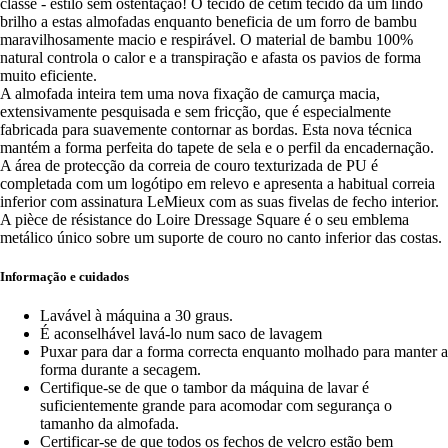
classe - estilo sem ostentação! O tecido de cetim tecido dá um lindo
brilho a estas almofadas enquanto beneficia de um forro de bambu
maravilhosamente macio e respirável. O material de bambu 100%
natural controla o calor e a transpiração e afasta os pavios de forma
muito eficiente.
A almofada inteira tem uma nova fixação de camurça macia,
extensivamente pesquisada e sem fricção, que é especialmente
fabricada para suavemente contornar as bordas. Esta nova técnica
mantém a forma perfeita do tapete de sela e o perfil da encadernação.
A área de protecção da correia de couro texturizada de PU é
completada com um logótipo em relevo e apresenta a habitual correia
inferior com assinatura LeMieux com as suas fivelas de fecho interior.
A pièce de résistance do Loire Dressage Square é o seu emblema
metálico único sobre um suporte de couro no canto inferior das costas.
Informação e cuidados
Lavável à máquina a 30 graus.
É aconselhável lavá-lo num saco de lavagem
Puxar para dar a forma correcta enquanto molhado para manter a
forma durante a secagem.
Certifique-se de que o tambor da máquina de lavar é
suficientemente grande para acomodar com segurança o
tamanho da almofada.
Certificar-se de que todos os fechos de velcro estão bem