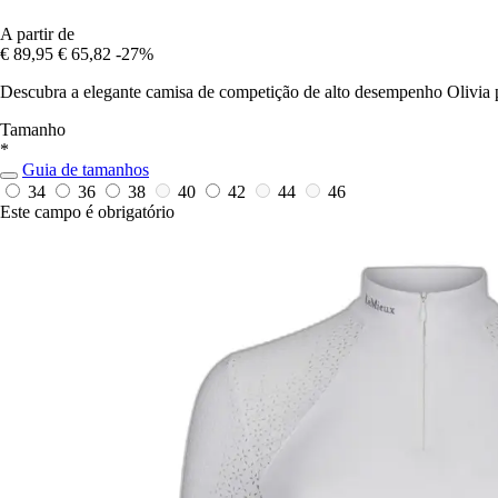
A partir de
€ 89,95
€ 65,82
-27%
Descubra a elegante camisa de competição de alto desempenho Olivia 
Tamanho
*
Guia de tamanhos
34
36
38
40
42
44
46
Este campo é obrigatório