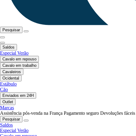
Pesquisar
Saldos
Especial Verão
Cavalo em repouso
Cavalo em trabalho
Cavaleiros
Ocidental
Estábulo
Cão
Enviados em 24H
Outlet
Marcas
Assistência pós-venda na França
Pagamento seguro
Devoluções fáceis
Pesquisar
Saldos
Especial Verão
Cavalo em repouso