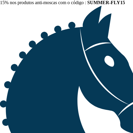
15% nos produtos anti-moscas com o código :
SUMMER-FLY15