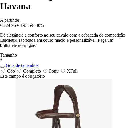
Havana
A partir de
€ 274,95
€ 193,59
-30%
Dê elegância e conforto ao seu cavalo com a cabeçada de competição
LeMieux, fabricada em couro macio e personalizável. Faça um
brilharete no ringue!
Tamanho
*
Guia de tamanhos
Cob
Completo
Pony
XFull
Este campo é obrigatório