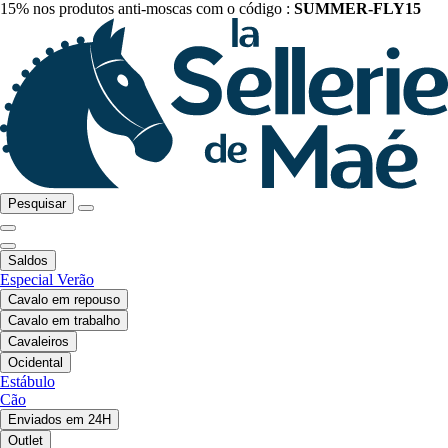
15% nos produtos anti-moscas com o código :
SUMMER-FLY15
Pesquisar
Saldos
Especial Verão
Cavalo em repouso
Cavalo em trabalho
Cavaleiros
Ocidental
Estábulo
Cão
Enviados em 24H
Outlet