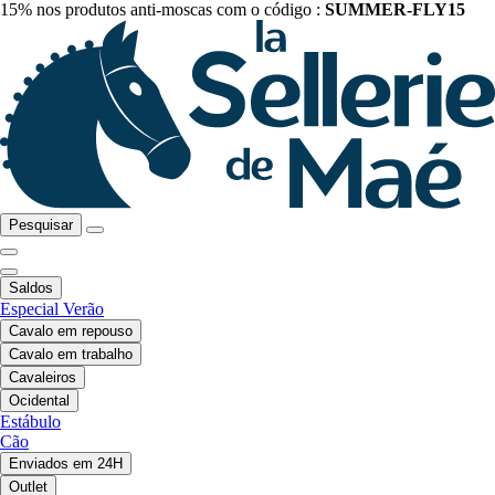
15% nos produtos anti-moscas com o código :
SUMMER-FLY15
Pesquisar
Saldos
Especial Verão
Cavalo em repouso
Cavalo em trabalho
Cavaleiros
Ocidental
Estábulo
Cão
Enviados em 24H
Outlet