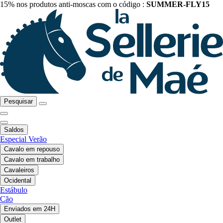
15% nos produtos anti-moscas com o código :
SUMMER-FLY15
Pesquisar
Saldos
Especial Verão
Cavalo em repouso
Cavalo em trabalho
Cavaleiros
Ocidental
Estábulo
Cão
Enviados em 24H
Outlet