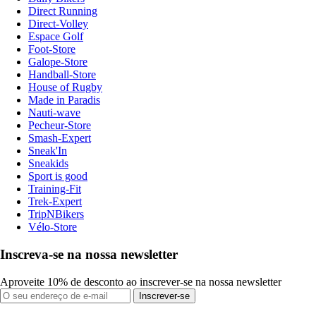
Direct Running
Direct-Volley
Espace Golf
Foot-Store
Galope-Store
Handball-Store
House of Rugby
Made in Paradis
Nauti-wave
Pecheur-Store
Smash-Expert
Sneak'In
Sneakids
Sport is good
Training-Fit
Trek-Expert
TripNBikers
Vélo-Store
Inscreva-se na nossa newsletter
Aproveite 10% de desconto ao inscrever-se na nossa newsletter
Inscrever-se