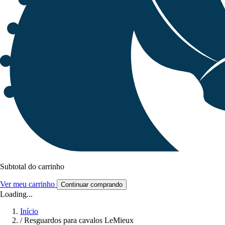
Subtotal do carrinho
Ver meu carrinho
Continuar comprando
Loading...
Início
/
Resguardos para cavalos LeMieux