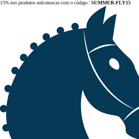
15% nos produtos anti-moscas com o código :
SUMMER-FLY15