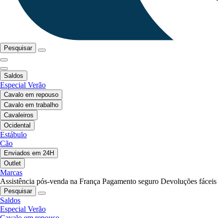
Pesquisar
Saldos
Especial Verão
Cavalo em repouso
Cavalo em trabalho
Cavaleiros
Ocidental
Estábulo
Cão
Enviados em 24H
Outlet
Marcas
Assistência pós-venda na França
Pagamento seguro
Devoluções fáceis
Pesquisar
Saldos
Especial Verão
Cavalo em repouso