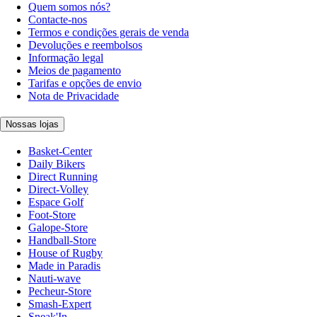
Quem somos nós?
Contacte-nos
Termos e condições gerais de venda
Devoluções e reembolsos
Informação legal
Meios de pagamento
Tarifas e opções de envio
Nota de Privacidade
Nossas lojas
Basket-Center
Daily Bikers
Direct Running
Direct-Volley
Espace Golf
Foot-Store
Galope-Store
Handball-Store
House of Rugby
Made in Paradis
Nauti-wave
Pecheur-Store
Smash-Expert
Sneak'In