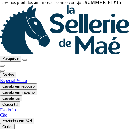
15% nos produtos anti-moscas com o código :
SUMMER-FLY15
Pesquisar
Saldos
Especial Verão
Cavalo em repouso
Cavalo em trabalho
Cavaleiros
Ocidental
Estábulo
Cão
Enviados em 24H
Outlet