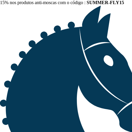
15% nos produtos anti-moscas com o código :
SUMMER-FLY15