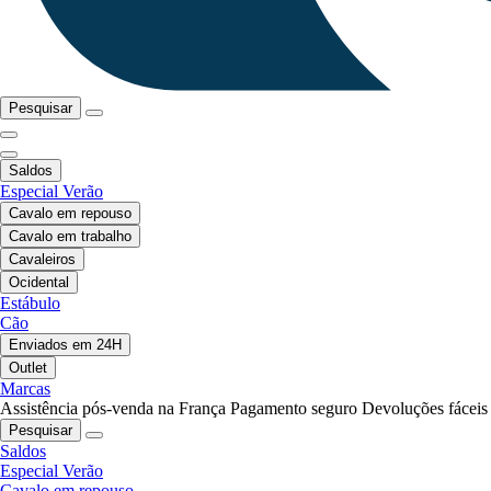
Pesquisar
Saldos
Especial Verão
Cavalo em repouso
Cavalo em trabalho
Cavaleiros
Ocidental
Estábulo
Cão
Enviados em 24H
Outlet
Marcas
Assistência pós-venda na França
Pagamento seguro
Devoluções fáceis
Pesquisar
Saldos
Especial Verão
Cavalo em repouso