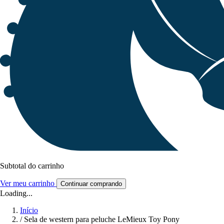
Subtotal do carrinho
Ver meu carrinho
Continuar comprando
Loading...
Início
/
Sela de western para peluche LeMieux Toy Pony