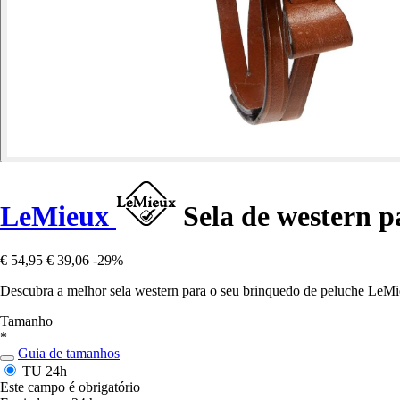
LeMieux
Sela de western p
€ 54,95
€ 39,06
-29%
Descubra a melhor sela western para o seu brinquedo de peluche LeMi
Tamanho
*
Guia de tamanhos
TU
24h
Este campo é obrigatório