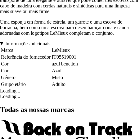
transporte de lona elegante e durável que pode conter três escovas com
cabo de madeira com cerdas naturais e sintéticas para uma limpeza
mais suave ou mais firme.
Uma esponja em forma de estrela, um garrote e uma escova de
borracha, bem como uma escova para desembaraçar crina e cauda
adornadas com logotipos LeMieux completam o conjunto.
Informações adicionais
Marca
LeMieux
Referência do fornecedor
IT05519001
Cor
azul benetton
Cor
Azul
Género
Misto
Grupo etário
Adulto
Loading...
Loading...
Todas as nossas marcas