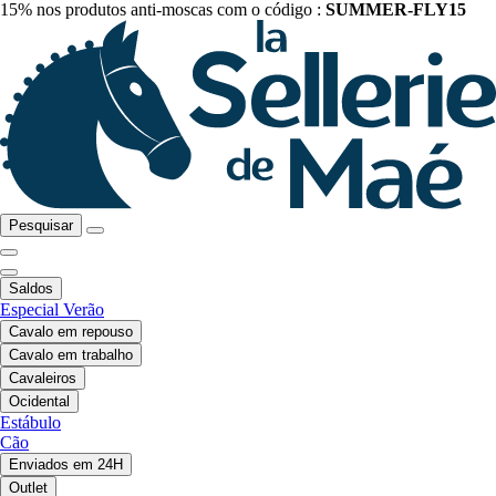
15% nos produtos anti-moscas com o código :
SUMMER-FLY15
Pesquisar
Saldos
Especial Verão
Cavalo em repouso
Cavalo em trabalho
Cavaleiros
Ocidental
Estábulo
Cão
Enviados em 24H
Outlet