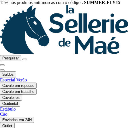
15% nos produtos anti-moscas com o código :
SUMMER-FLY15
Pesquisar
Saldos
Especial Verão
Cavalo em repouso
Cavalo em trabalho
Cavaleiros
Ocidental
Estábulo
Cão
Enviados em 24H
Outlet