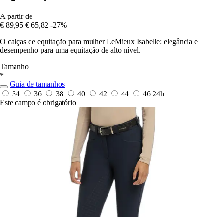
A partir de
€ 89,95
€ 65,82
-27%
O calças de equitação para mulher LeMieux Isabelle: elegância e
desempenho para uma equitação de alto nível.
Tamanho
*
Guia de tamanhos
34
36
38
40
42
44
46
24h
Este campo é obrigatório