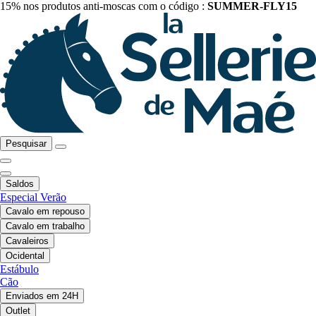
15% nos produtos anti-moscas com o código :
SUMMER-FLY15
Pesquisar
Saldos
Especial Verão
Cavalo em repouso
Cavalo em trabalho
Cavaleiros
Ocidental
Estábulo
Cão
Enviados em 24H
Outlet