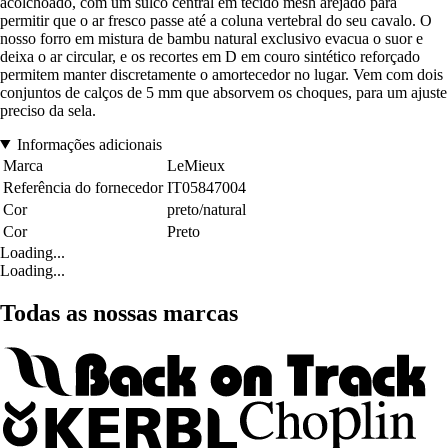
acolchoado, com um sulco central em tecido mesh arejado para
permitir que o ar fresco passe até a coluna vertebral do seu cavalo. O
nosso forro em mistura de bambu natural exclusivo evacua o suor e
deixa o ar circular, e os recortes em D em couro sintético reforçado
permitem manter discretamente o amortecedor no lugar. Vem com dois
conjuntos de calços de 5 mm que absorvem os choques, para um ajuste
preciso da sela.
Informações adicionais
Marca
LeMieux
Referência do fornecedor
IT05847004
Cor
preto/natural
Cor
Preto
Loading...
Loading...
Todas as nossas marcas