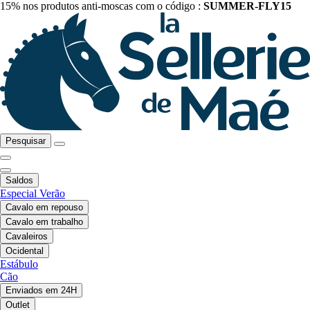
15% nos produtos anti-moscas com o código :
SUMMER-FLY15
Pesquisar
Saldos
Especial Verão
Cavalo em repouso
Cavalo em trabalho
Cavaleiros
Ocidental
Estábulo
Cão
Enviados em 24H
Outlet