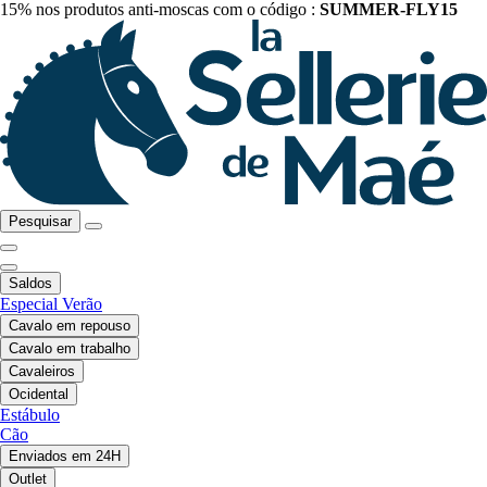
15% nos produtos anti-moscas com o código :
SUMMER-FLY15
Pesquisar
Saldos
Especial Verão
Cavalo em repouso
Cavalo em trabalho
Cavaleiros
Ocidental
Estábulo
Cão
Enviados em 24H
Outlet