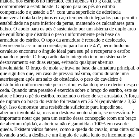
maioria dos estribos no mercado, com apenas 419 g cada, sem
comprometer a estabilidade. O apoio para os pés do estribo
compensado é ajustado a 5°, com uma superfície de aderência
transversal dotada de pinos em aço temperado integrados para permitir
estabilidade na parte inferior da perna, mantendo os calcanhares para
baixo. O apoio para os pés é sustentado por um sistema de duplo arco
de equilíbrio que distribui o peso uniformemente pela base da
armadura do estribo. O topo da armadura é recuado e deslocado,
favorecendo assim uma orientação para fora de 45°, permitindo ao
cavaleiro encontrar o ângulo ideal para seu pé e recuperar o estribo
quando o perde. O braço articulado integrado tem um sistema de
destravamento em duas etapas, evitando qualquer abertura
involuntária. O braço de mola se trava na base da armadura principal, o
que significa que, em caso de pressão máxima, como durante uma
aterrissagem após um salto de obstáculo, o peso do cavaleiro é
distribuído uniformemente pelo estribo, evitando que o exterior desça e
ceda. Quando uma pressão é exercida sobre o braço do estribo, este se
abre e libera o pé do estribo, reduzindo o risco de ser arrastado. A força
de ruptura do braço do estribo foi testada em 36 N (equivalente a 3,62
kg). Isso demonstra uma resistência suficiente para impedir sua
abertura involuntária, mas um destravamento rápido, se necessário. É
importante notar que para um estribo dessa concepção (com um braço
de abertura rápida), a abertura não é garantida a 100% em caso de
queda. Existem vários fatores, como a queda do cavalo, uma cinta solta
levando a sela a deslizar e um ângulo de saída lento ou incomum que