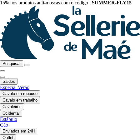
15% nos produtos anti-moscas com o código :
SUMMER-FLY15
Pesquisar
Saldos
Especial Verão
Cavalo em repouso
Cavalo em trabalho
Cavaleiros
Ocidental
Estábulo
Cão
Enviados em 24H
Outlet