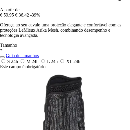
A partir de
€ 59,95
€ 36,42
-39%
Ofereça ao seu cavalo uma proteção elegante e confortável com as
proteções LeMieux Arika Mesh, combinando desempenho e
tecnologia avançada.
Tamanho
*
Guia de tamanhos
S
24h
M
24h
L
24h
XL
24h
Este campo é obrigatório