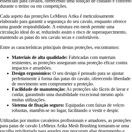
essenciais para cavalos, oferecendo uma solução de cuidado e conforto
durante o treino ou em competições.
Cada aspeto das proteções LeMieux Arika é meticulosamente
elaborado para garantir a segurança do seu cavalo, enquanto oferece
uma grande respirabilidade. A estrutura em mesh permite uma
circulação ideal do ar, reduzindo assim o risco de superaquecimento,
mantendo as patas do seu cavalo secas e confortáveis.
Entre as características principais destas proteções, encontramos:
Materiais de alta qualidade:
Fabricadas com materiais
resistentes, as proteções asseguram uma proteção eficaz contra
impactos e arranhões.
Design ergonómico:
O seu design é pensado para se ajustar
perfeitamente à forma das patas do cavalo, oferecendo liberdade
de movimento sem comprometer a proteção.
Facilidade de manutenção:
As proteções são fáceis de lavar e
cuidar, garantindo uma durabilidade excecional mesmo após
muitas utilizações.
Sistema de fixação seguro:
Equipadas com faixas de velcro
robustas, mantêm-se no lugar, facilitando o vestir e despir.
Utilizadas por muitos cavaleiros profissionais e amadores, as proteções
para patas de cavalo LeMieux Arika Mesh Brushing tornaram-se uma
escolha privilegiada para aqueles que procuram aliar desempenho e