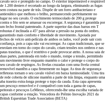
cavalo seco e protegido no campo. O exterior impermeável e respirável
de 1.200 deniers é recortado ao longo da largura, eliminando as fugas
sem costura na parte de trás. Dispõe de um forro antibacteriano e
antiestático que melhora o brilho, permanecendo perfeitamente no
lugar no seu cavalo. O enchimento termocolado de 200 g protege
contra o frio sem se amassar ou escorregar. A segurança é garantida por
um fecho frontal patenteado. A parte superior das duas barras em T
robustas é inclinada a 45° para aliviar a pressão na ponta do ombro,
garantindo mais conforto e liberdade de movimento. Apoiada por
fechos de velcro anti-película de ambos os lados, você pode sair com
confiança, pois a capa não vai escorregar. As capas tradicionais, que se
enrolam em torno do corpo do cavalo, criam tensões nos ombros e nas
patas traseiras, o que é restritivo e pode provocar atrito. A nossa saia de
duas partes, patenteada em todo o mundo, rompe a tensão, permitindo
um movimento livre enquanto mantém o calor e protege o corpo do
seu cavalo de respingos. As fivelas cruzadas com uma fivela central
removível mantêm a capa firmemente no lugar. As tiras de segurança
refletoras tornam o seu cavalo visível em baixa luminosidade. Uma tira
de rede coberta de silicone mantém a parte de trás limpa, enquanto uma
aba traseira extra-longa protege o topo da cauda. Esta capa apresenta
um pescoço removível e é compatível com toda a gama de capas,
peitorais e pescoços LeMieux, oferecendo-lhe uma escolha variada de
capas conforme a estação. Vencedora do Prémio Inovação 2021 da
British Equestrian Trade Association (BETA)