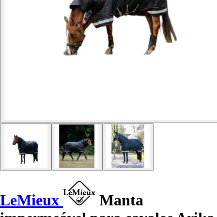
LeMieux
Manta