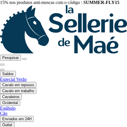
15% nos produtos anti-moscas com o código :
SUMMER-FLY15
Pesquisar
Saldos
Especial Verão
Cavalo em repouso
Cavalo em trabalho
Cavaleiros
Ocidental
Estábulo
Cão
Enviados em 24H
Outlet