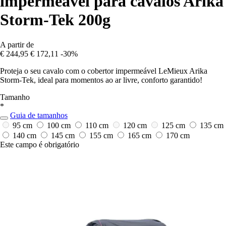
impermeável para cavalos Arika
Storm-Tek 200g
A partir de
€ 244,95
€ 172,11
-30%
Proteja o seu cavalo com o cobertor impermeável LeMieux Arika
Storm-Tek, ideal para momentos ao ar livre, conforto garantido!
Tamanho
*
Guia de tamanhos
95 cm
100 cm
110 cm
120 cm
125 cm
135 cm
140 cm
145 cm
155 cm
165 cm
170 cm
Este campo é obrigatório