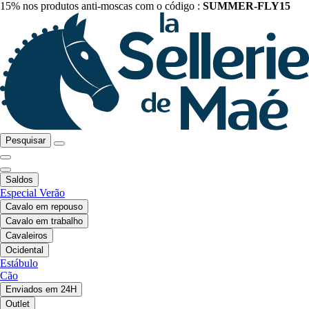
15% nos produtos anti-moscas com o código :
SUMMER-FLY15
Pesquisar
Saldos
Especial Verão
Cavalo em repouso
Cavalo em trabalho
Cavaleiros
Ocidental
Estábulo
Cão
Enviados em 24H
Outlet