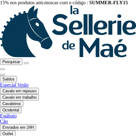
15% nos produtos anti-moscas com o código :
SUMMER-FLY15
Pesquisar
Saldos
Especial Verão
Cavalo em repouso
Cavalo em trabalho
Cavaleiros
Ocidental
Estábulo
Cão
Enviados em 24H
Outlet