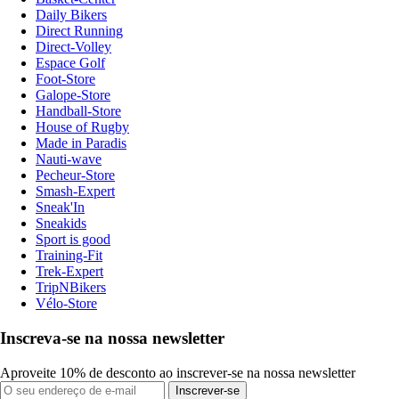
Daily Bikers
Direct Running
Direct-Volley
Espace Golf
Foot-Store
Galope-Store
Handball-Store
House of Rugby
Made in Paradis
Nauti-wave
Pecheur-Store
Smash-Expert
Sneak'In
Sneakids
Sport is good
Training-Fit
Trek-Expert
TripNBikers
Vélo-Store
Inscreva-se na nossa newsletter
Aproveite 10% de desconto ao inscrever-se na nossa newsletter
Inscrever-se