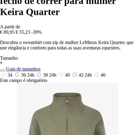
fecho de correr para mulher
Keira Quarter
A partir de
€ 89,95
€ 55,23
-39%
Descubra o sweatshirt com zip de mulher LeMieux Keira Quarter, que
une elegância e conforto para todas as suas aventuras equestres.
Tamanho
*
Guia de tamanhos
34
36
24h
38
24h
40
42
24h
46
Este campo é obrigatório