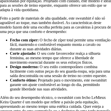
apaixonadas por equitação. Projetado com cuidado, este modelo é ideal
para as sessões de treino equestre, enquanto oferece um estilo que se
adapta à vida quotidiana.
Feito a partir de materiais de alta qualidade, este sweatshirt é não só
agradável ao toque, mas também durável. As características deste
modelo fazem dele uma escolha perfeita para as cavaleiras à procura de
uma peça que una conforto e desempenho:
Fecho com zíper:
O fecho de zíper total permite uma ventilação
fácil, mantendo-o confortável enquanto monta a cavalo ou
durante as suas atividades diárias.
Corte ajustado:
O seu corte favorecedor realça a silhueta
feminina, ao mesmo tempo que oferece a liberdade de
movimento essencial durante os seus esforços físicos.
Design moderno:
O seu estilo contemporâneo combina
facilmente com outras peças do seu guarda-roupa, seja para uma
saída descontraída ou uma sessão de treino no centro equestre.
Conforto ótimo:
Projetado para o movimento, este sweatshirt
garante um ajuste confortável ao longo do dia, permitindo
grande liberdade nas suas atividades.
Além do seu desempenho técnico, o sweatshirt com fecho LeMieux
Keira Quarter é um modelo que reflete a paixão pela equitação,
apresentando ao mesmo tempo uma estética cuidada. Quer esteja a
aquecer antes de uma competição ou a desfrutar de uma tarde tranquila