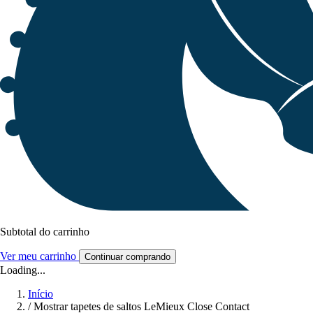
Subtotal do carrinho
Ver meu carrinho
Continuar comprando
Loading...
Início
/
Mostrar tapetes de saltos LeMieux Close Contact