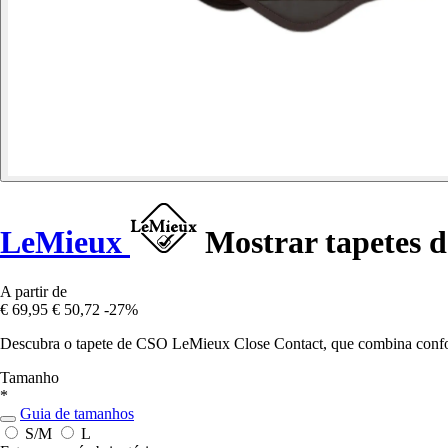
LeMieux
Mostrar tapetes d
A partir de
€ 69,95
€ 50,72
-27%
Descubra o tapete de CSO LeMieux Close Contact, que combina confor
Tamanho
*
Guia de tamanhos
S/M
L