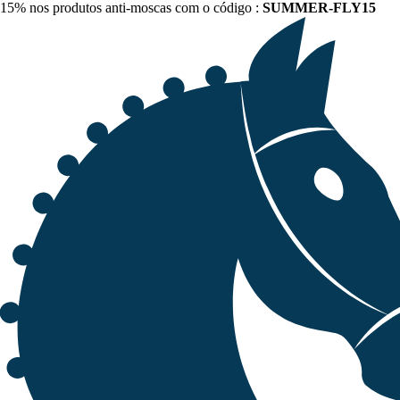
15% nos produtos anti-moscas com o código :
SUMMER-FLY15