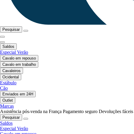
Pesquisar
Saldos
Especial Verão
Cavalo em repouso
Cavalo em trabalho
Cavaleiros
Ocidental
Estábulo
Cão
Enviados em 24H
Outlet
Marcas
Assistência pós-venda na França
Pagamento seguro
Devoluções fáceis
Pesquisar
Saldos
Especial Verão
Cavalo em repouso