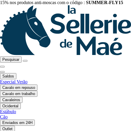
15% nos produtos anti-moscas com o código :
SUMMER-FLY15
Pesquisar
Saldos
Especial Verão
Cavalo em repouso
Cavalo em trabalho
Cavaleiros
Ocidental
Estábulo
Cão
Enviados em 24H
Outlet