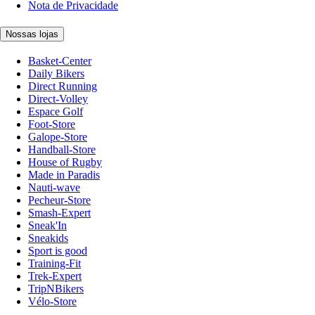
Nota de Privacidade
Nossas lojas
Basket-Center
Daily Bikers
Direct Running
Direct-Volley
Espace Golf
Foot-Store
Galope-Store
Handball-Store
House of Rugby
Made in Paradis
Nauti-wave
Pecheur-Store
Smash-Expert
Sneak'In
Sneakids
Sport is good
Training-Fit
Trek-Expert
TripNBikers
Vélo-Store