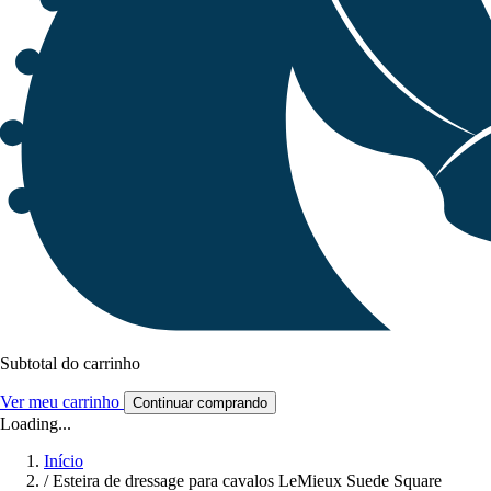
Subtotal do carrinho
Ver meu carrinho
Continuar comprando
Loading...
Início
/
Esteira de dressage para cavalos LeMieux Suede Square