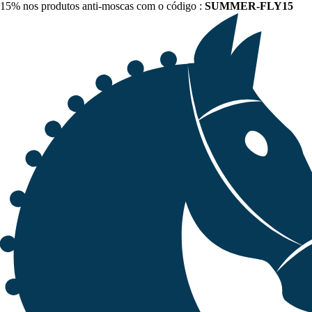
15% nos produtos anti-moscas com o código :
SUMMER-FLY15