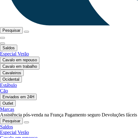
Pesquisar
Saldos
Especial Verão
Cavalo em repouso
Cavalo em trabalho
Cavaleiros
Ocidental
Estábulo
Cão
Enviados em 24H
Outlet
Marcas
Assistência pós-venda na França
Pagamento seguro
Devoluções fáceis
Pesquisar
Saldos
Especial Verão
Cavalo em repouso