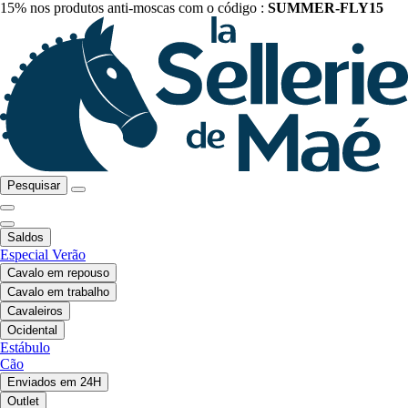
15% nos produtos anti-moscas com o código :
SUMMER-FLY15
Pesquisar
Saldos
Especial Verão
Cavalo em repouso
Cavalo em trabalho
Cavaleiros
Ocidental
Estábulo
Cão
Enviados em 24H
Outlet