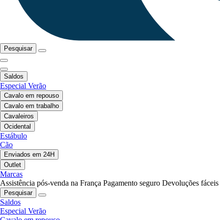
Pesquisar
Saldos
Especial Verão
Cavalo em repouso
Cavalo em trabalho
Cavaleiros
Ocidental
Estábulo
Cão
Enviados em 24H
Outlet
Marcas
Assistência pós-venda na França
Pagamento seguro
Devoluções fáceis
Pesquisar
Saldos
Especial Verão
Cavalo em repouso