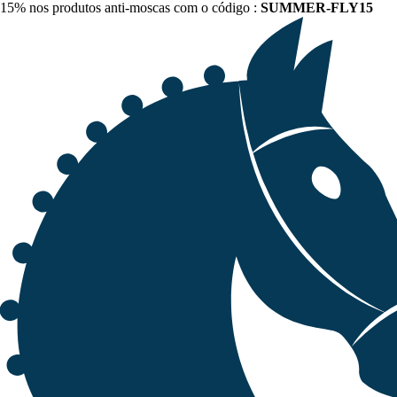
15% nos produtos anti-moscas com o código :
SUMMER-FLY15