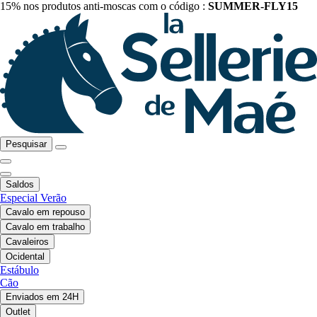
15% nos produtos anti-moscas com o código :
SUMMER-FLY15
Pesquisar
Saldos
Especial Verão
Cavalo em repouso
Cavalo em trabalho
Cavaleiros
Ocidental
Estábulo
Cão
Enviados em 24H
Outlet