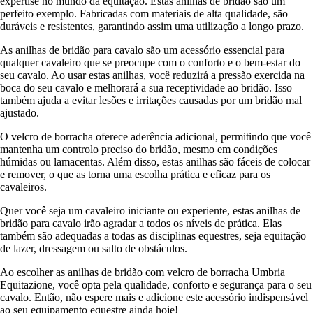
expertise no mundo da equitação. Estas anilhas de bridão são um
perfeito exemplo. Fabricadas com materiais de alta qualidade, são
duráveis e resistentes, garantindo assim uma utilização a longo prazo.
As anilhas de bridão para cavalo são um acessório essencial para
qualquer cavaleiro que se preocupe com o conforto e o bem-estar do
seu cavalo. Ao usar estas anilhas, você reduzirá a pressão exercida na
boca do seu cavalo e melhorará a sua receptividade ao bridão. Isso
também ajuda a evitar lesões e irritações causadas por um bridão mal
ajustado.
O velcro de borracha oferece aderência adicional, permitindo que você
mantenha um controlo preciso do bridão, mesmo em condições
húmidas ou lamacentas. Além disso, estas anilhas são fáceis de colocar
e remover, o que as torna uma escolha prática e eficaz para os
cavaleiros.
Quer você seja um cavaleiro iniciante ou experiente, estas anilhas de
bridão para cavalo irão agradar a todos os níveis de prática. Elas
também são adequadas a todas as disciplinas equestres, seja equitação
de lazer, dressagem ou salto de obstáculos.
Ao escolher as anilhas de bridão com velcro de borracha Umbria
Equitazione, você opta pela qualidade, conforto e segurança para o seu
cavalo. Então, não espere mais e adicione este acessório indispensável
ao seu equipamento equestre ainda hoje!