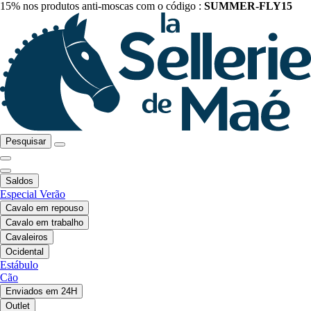
15% nos produtos anti-moscas com o código :
SUMMER-FLY15
Pesquisar
Saldos
Especial Verão
Cavalo em repouso
Cavalo em trabalho
Cavaleiros
Ocidental
Estábulo
Cão
Enviados em 24H
Outlet