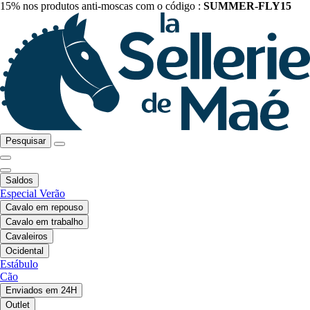
15% nos produtos anti-moscas com o código :
SUMMER-FLY15
Pesquisar
Saldos
Especial Verão
Cavalo em repouso
Cavalo em trabalho
Cavaleiros
Ocidental
Estábulo
Cão
Enviados em 24H
Outlet