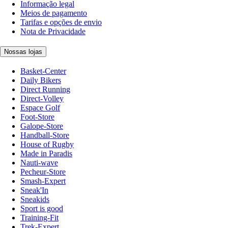
Informação legal
Meios de pagamento
Tarifas e opções de envio
Nota de Privacidade
Nossas lojas
Basket-Center
Daily Bikers
Direct Running
Direct-Volley
Espace Golf
Foot-Store
Galope-Store
Handball-Store
House of Rugby
Made in Paradis
Nauti-wave
Pecheur-Store
Smash-Expert
Sneak'In
Sneakids
Sport is good
Training-Fit
Trek-Expert