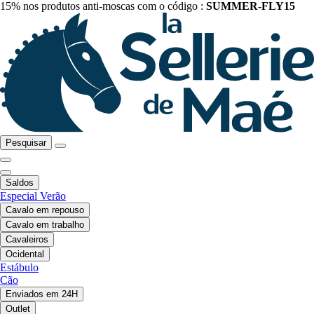
15% nos produtos anti-moscas com o código :
SUMMER-FLY15
Pesquisar
Saldos
Especial Verão
Cavalo em repouso
Cavalo em trabalho
Cavaleiros
Ocidental
Estábulo
Cão
Enviados em 24H
Outlet