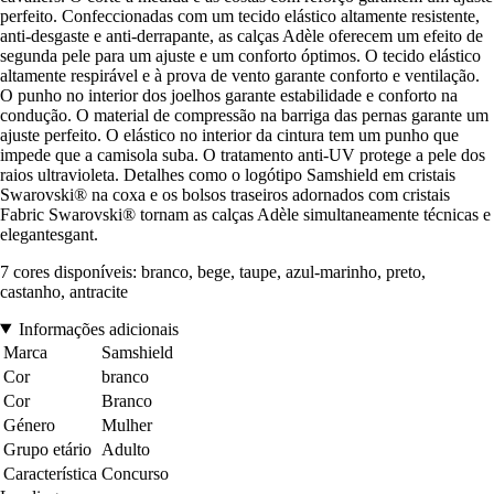
perfeito. Confeccionadas com um tecido elástico altamente resistente,
anti-desgaste e anti-derrapante, as calças Adèle oferecem um efeito de
segunda pele para um ajuste e um conforto óptimos. O tecido elástico
altamente respirável e à prova de vento garante conforto e ventilação.
O punho no interior dos joelhos garante estabilidade e conforto na
condução. O material de compressão na barriga das pernas garante um
ajuste perfeito. O elástico no interior da cintura tem um punho que
impede que a camisola suba. O tratamento anti-UV protege a pele dos
raios ultravioleta. Detalhes como o logótipo Samshield em cristais
Swarovski® na coxa e os bolsos traseiros adornados com cristais
Fabric Swarovski® tornam as calças Adèle simultaneamente técnicas e
elegantesgant.
7 cores disponíveis: branco, bege, taupe, azul-marinho, preto,
castanho, antracite
Informações adicionais
Marca
Samshield
Cor
branco
Cor
Branco
Género
Mulher
Grupo etário
Adulto
Característica
Concurso