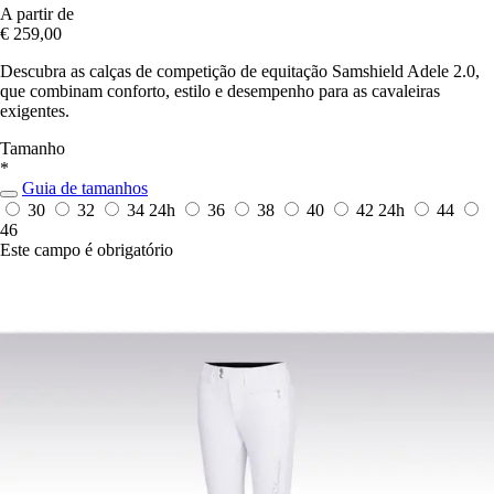
A partir de
€ 259,00
Descubra as calças de competição de equitação Samshield Adele 2.0,
que combinam conforto, estilo e desempenho para as cavaleiras
exigentes.
Tamanho
*
Guia de tamanhos
30
32
34
24h
36
38
40
42
24h
44
46
Este campo é obrigatório