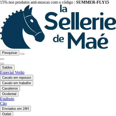
15% nos produtos anti-moscas com o código :
SUMMER-FLY15
Pesquisar
Saldos
Especial Verão
Cavalo em repouso
Cavalo em trabalho
Cavaleiros
Ocidental
Estábulo
Cão
Enviados em 24H
Outlet