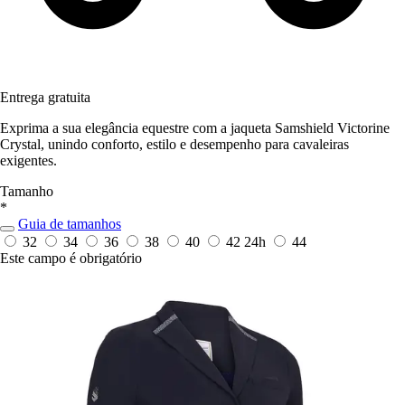
Entrega gratuita
Exprima a sua elegância equestre com a jaqueta Samshield Victorine
Crystal, unindo conforto, estilo e desempenho para cavaleiras
exigentes.
Tamanho
*
Guia de tamanhos
32
34
36
38
40
42
24h
44
Este campo é obrigatório