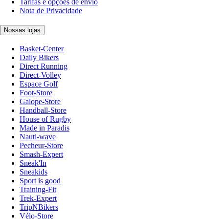
Tarifas e opções de envio
Nota de Privacidade
Nossas lojas
Basket-Center
Daily Bikers
Direct Running
Direct-Volley
Espace Golf
Foot-Store
Galope-Store
Handball-Store
House of Rugby
Made in Paradis
Nauti-wave
Pecheur-Store
Smash-Expert
Sneak'In
Sneakids
Sport is good
Training-Fit
Trek-Expert
TripNBikers
Vélo-Store