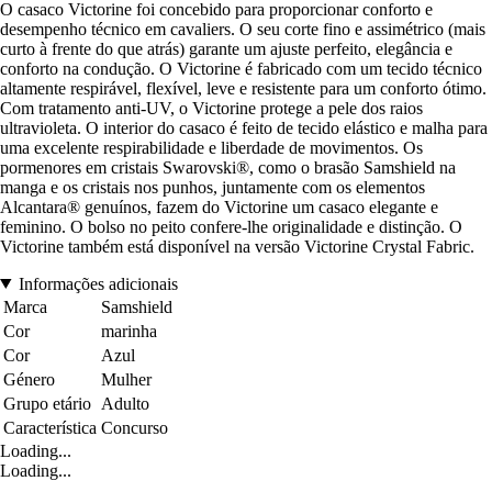
O casaco Victorine foi concebido para proporcionar conforto e
desempenho técnico em cavaliers. O seu corte fino e assimétrico (mais
curto à frente do que atrás) garante um ajuste perfeito, elegância e
conforto na condução. O Victorine é fabricado com um tecido técnico
altamente respirável, flexível, leve e resistente para um conforto ótimo.
Com tratamento anti-UV, o Victorine protege a pele dos raios
ultravioleta. O interior do casaco é feito de tecido elástico e malha para
uma excelente respirabilidade e liberdade de movimentos. Os
pormenores em cristais Swarovski®, como o brasão Samshield na
manga e os cristais nos punhos, juntamente com os elementos
Alcantara® genuínos, fazem do Victorine um casaco elegante e
feminino. O bolso no peito confere-lhe originalidade e distinção. O
Victorine também está disponível na versão Victorine Crystal Fabric.
Informações adicionais
Marca
Samshield
Cor
marinha
Cor
Azul
Género
Mulher
Grupo etário
Adulto
Característica
Concurso
Loading...
Loading...