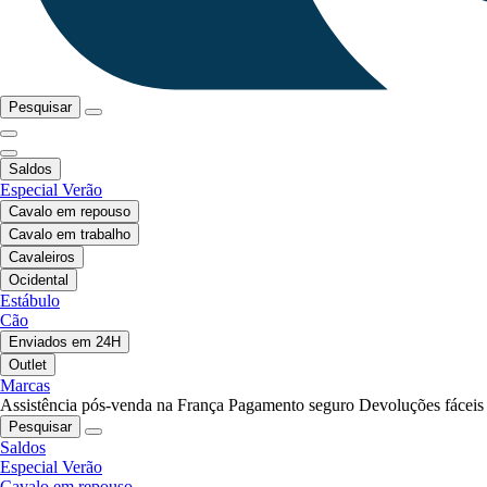
Pesquisar
Saldos
Especial Verão
Cavalo em repouso
Cavalo em trabalho
Cavaleiros
Ocidental
Estábulo
Cão
Enviados em 24H
Outlet
Marcas
Assistência pós-venda na França
Pagamento seguro
Devoluções fáceis
Pesquisar
Saldos
Especial Verão
Cavalo em repouso