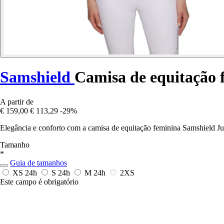
Samshield
Camisa de equitação 
A partir de
€ 159,00
€ 113,29
-29%
Elegância e conforto com a camisa de equitação feminina Samshield Jul
Tamanho
*
Guia de tamanhos
XS
24h
S
24h
M
24h
2XS
Este campo é obrigatório