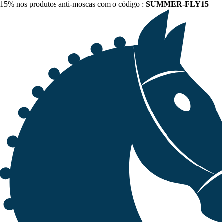
15% nos produtos anti-moscas com o código :
SUMMER-FLY15