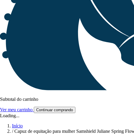
Subtotal do carrinho
Ver meu carrinho
Continuar comprando
Loading...
Início
/
Capuz de equitação para mulher Samshield Juliane Spring Flo