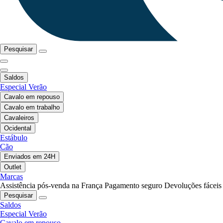
Pesquisar
Saldos
Especial Verão
Cavalo em repouso
Cavalo em trabalho
Cavaleiros
Ocidental
Estábulo
Cão
Enviados em 24H
Outlet
Marcas
Assistência pós-venda na França
Pagamento seguro
Devoluções fáceis
Pesquisar
Saldos
Especial Verão
Cavalo em repouso