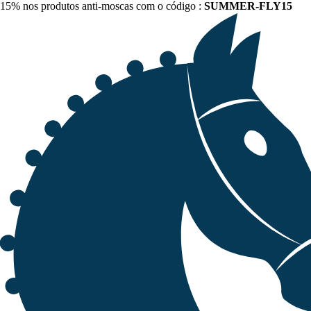
15% nos produtos anti-moscas com o código :
SUMMER-FLY15