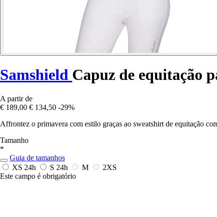
Samshield
Capuz de equitação p
A partir de
€ 189,00
€ 134,50
-29%
Affrontez o primavera com estilo graças ao sweatshirt de equitação co
Tamanho
*
Guia de tamanhos
XS
24h
S
24h
M
2XS
Este campo é obrigatório