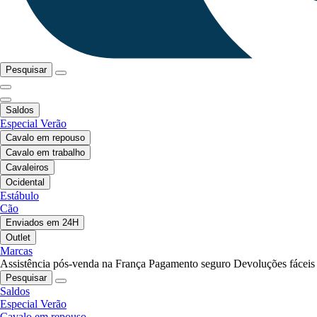
Pesquisar
Saldos
Especial Verão
Cavalo em repouso
Cavalo em trabalho
Cavaleiros
Ocidental
Estábulo
Cão
Enviados em 24H
Outlet
Marcas
Assistência pós-venda na França
Pagamento seguro
Devoluções fáceis
Pesquisar
Saldos
Especial Verão
Cavalo em repouso