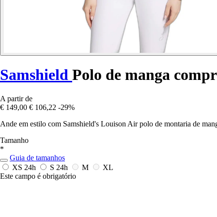
Samshield
Polo de manga compri
A partir de
€ 149,00
€ 106,22
-29%
Ande em estilo com Samshield's Louison Air polo de montaria de manga
Tamanho
*
Guia de tamanhos
XS
24h
S
24h
M
XL
Este campo é obrigatório