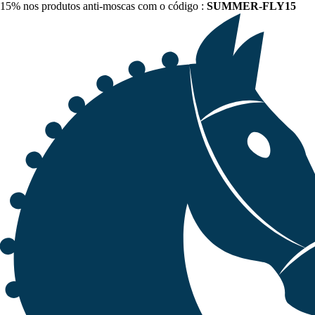
15% nos produtos anti-moscas com o código :
SUMMER-FLY15