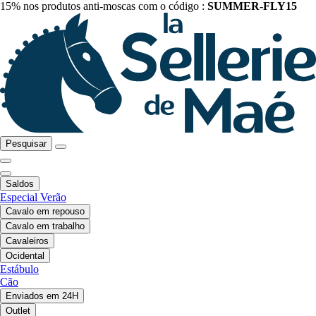
15% nos produtos anti-moscas com o código :
SUMMER-FLY15
Pesquisar
Saldos
Especial Verão
Cavalo em repouso
Cavalo em trabalho
Cavaleiros
Ocidental
Estábulo
Cão
Enviados em 24H
Outlet