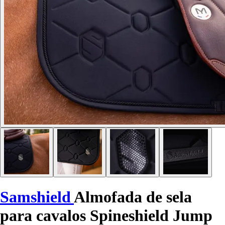
Samshield
Almofada de sela
para cavalos Spineshield Jump