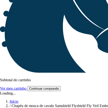
Subtotal do carrinho
Ver meu carrinho
Continuar comprando
Loading...
Início
/
Chapéu de mosca de cavalo Samshield Flyshield Fly Veil Embr