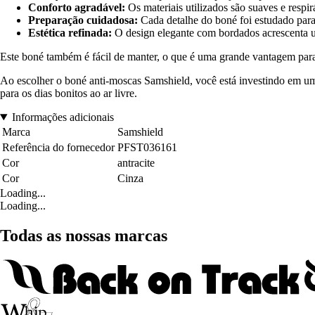
Conforto agradável:
Os materiais utilizados são suaves e respi
Preparação cuidadosa:
Cada detalhe do boné foi estudado para 
Estética refinada:
O design elegante com bordados acrescenta um
Este boné também é fácil de manter, o que é uma grande vantagem para
Ao escolher o boné anti-moscas Samshield, você está investindo em um 
para os dias bonitos ao ar livre.
Informações adicionais
Marca
Samshield
Referência do fornecedor
PFST036161
Cor
antracite
Cor
Cinza
Loading...
Loading...
Todas as nossas marcas