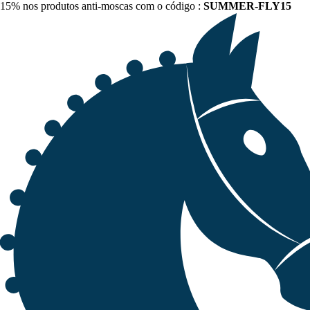
15% nos produtos anti-moscas com o código :
SUMMER-FLY15