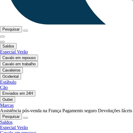
Pesquisar
Saldos
Especial Verão
Cavalo em repouso
Cavalo em trabalho
Cavaleiros
Ocidental
Estábulo
Cão
Enviados em 24H
Outlet
Marcas
Assistência pós-venda na França
Pagamento seguro
Devoluções fáceis
Pesquisar
Saldos
Especial Verão
Cavalo em repouso