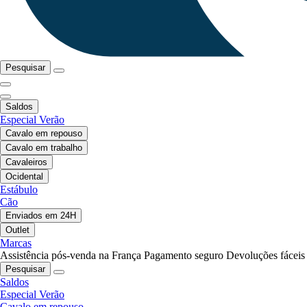
Pesquisar
Saldos
Especial Verão
Cavalo em repouso
Cavalo em trabalho
Cavaleiros
Ocidental
Estábulo
Cão
Enviados em 24H
Outlet
Marcas
Assistência pós-venda na França
Pagamento seguro
Devoluções fáceis
Pesquisar
Saldos
Especial Verão
Cavalo em repouso