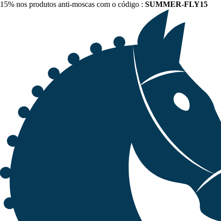
15% nos produtos anti-moscas com o código :
SUMMER-FLY15