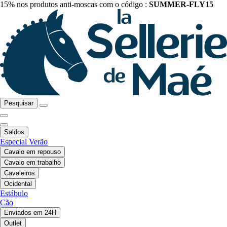
15% nos produtos anti-moscas com o código :
SUMMER-FLY15
Pesquisar
Saldos
Especial Verão
Cavalo em repouso
Cavalo em trabalho
Cavaleiros
Ocidental
Estábulo
Cão
Enviados em 24H
Outlet