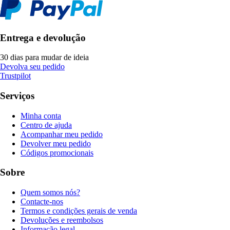
Entrega e devolução
30 dias para mudar de ideia
Devolva seu pedido
Trustpilot
Serviços
Minha conta
Centro de ajuda
Acompanhar meu pedido
Devolver meu pedido
Códigos promocionais
Sobre
Quem somos nós?
Contacte-nos
Termos e condições gerais de venda
Devoluções e reembolsos
Informação legal