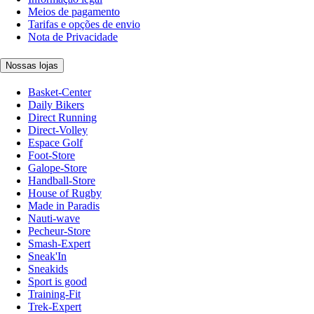
Meios de pagamento
Tarifas e opções de envio
Nota de Privacidade
Nossas lojas
Basket-Center
Daily Bikers
Direct Running
Direct-Volley
Espace Golf
Foot-Store
Galope-Store
Handball-Store
House of Rugby
Made in Paradis
Nauti-wave
Pecheur-Store
Smash-Expert
Sneak'In
Sneakids
Sport is good
Training-Fit
Trek-Expert