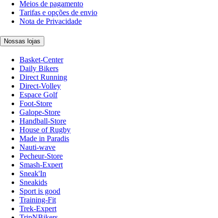
Meios de pagamento
Tarifas e opções de envio
Nota de Privacidade
Nossas lojas
Basket-Center
Daily Bikers
Direct Running
Direct-Volley
Espace Golf
Foot-Store
Galope-Store
Handball-Store
House of Rugby
Made in Paradis
Nauti-wave
Pecheur-Store
Smash-Expert
Sneak'In
Sneakids
Sport is good
Training-Fit
Trek-Expert
TripNBikers