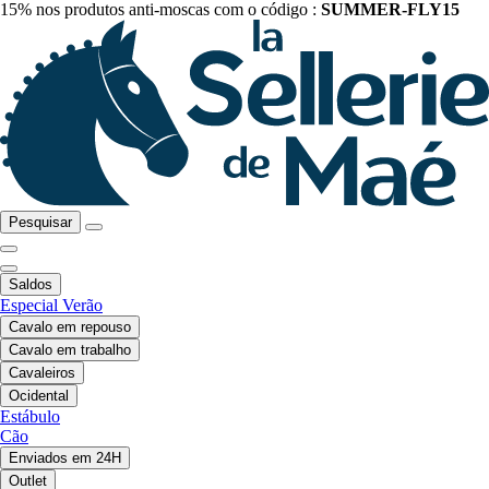
15% nos produtos anti-moscas com o código :
SUMMER-FLY15
Pesquisar
Saldos
Especial Verão
Cavalo em repouso
Cavalo em trabalho
Cavaleiros
Ocidental
Estábulo
Cão
Enviados em 24H
Outlet