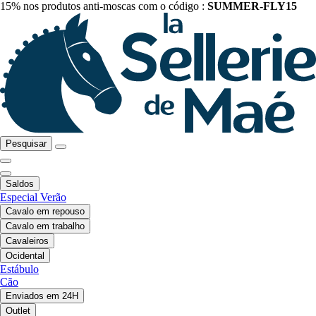
15% nos produtos anti-moscas com o código :
SUMMER-FLY15
Pesquisar
Saldos
Especial Verão
Cavalo em repouso
Cavalo em trabalho
Cavaleiros
Ocidental
Estábulo
Cão
Enviados em 24H
Outlet