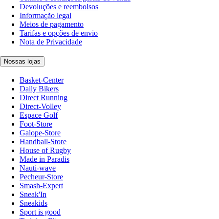
Devoluções e reembolsos
Informação legal
Meios de pagamento
Tarifas e opções de envio
Nota de Privacidade
Nossas lojas
Basket-Center
Daily Bikers
Direct Running
Direct-Volley
Espace Golf
Foot-Store
Galope-Store
Handball-Store
House of Rugby
Made in Paradis
Nauti-wave
Pecheur-Store
Smash-Expert
Sneak'In
Sneakids
Sport is good