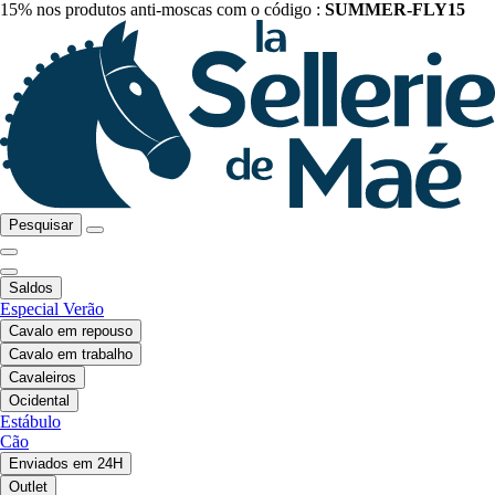
15% nos produtos anti-moscas com o código :
SUMMER-FLY15
Pesquisar
Saldos
Especial Verão
Cavalo em repouso
Cavalo em trabalho
Cavaleiros
Ocidental
Estábulo
Cão
Enviados em 24H
Outlet