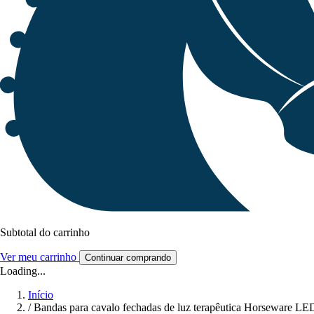
Subtotal do carrinho
Ver meu carrinho
Continuar comprando
Loading...
Início
/
Bandas para cavalo fechadas de luz terapêutica Horseware LE