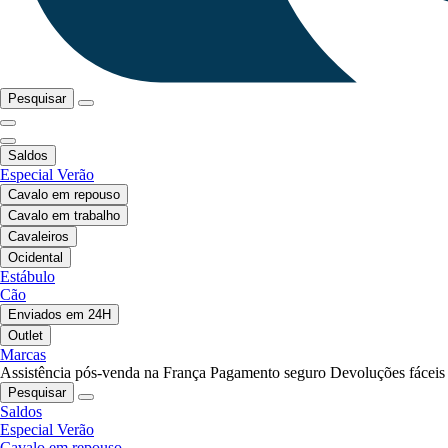
Pesquisar
Saldos
Especial Verão
Cavalo em repouso
Cavalo em trabalho
Cavaleiros
Ocidental
Estábulo
Cão
Enviados em 24H
Outlet
Marcas
Assistência pós-venda na França
Pagamento seguro
Devoluções fáceis
Pesquisar
Saldos
Especial Verão
Cavalo em repouso