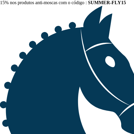
15% nos produtos anti-moscas com o código :
SUMMER-FLY15