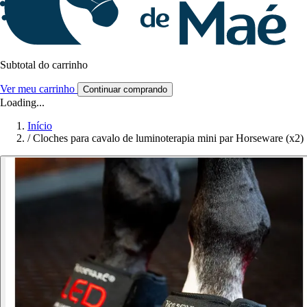
Subtotal do carrinho
Ver meu carrinho
Continuar comprando
Loading...
Início
/
Cloches para cavalo de luminoterapia mini par Horseware (x2)