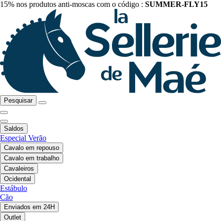
15% nos produtos anti-moscas com o código :
SUMMER-FLY15
Pesquisar
Saldos
Especial Verão
Cavalo em repouso
Cavalo em trabalho
Cavaleiros
Ocidental
Estábulo
Cão
Enviados em 24H
Outlet