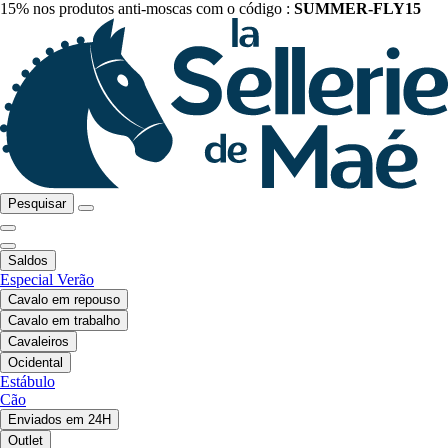
15% nos produtos anti-moscas com o código :
SUMMER-FLY15
Pesquisar
Saldos
Especial Verão
Cavalo em repouso
Cavalo em trabalho
Cavaleiros
Ocidental
Estábulo
Cão
Enviados em 24H
Outlet