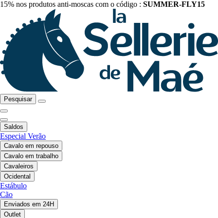
15% nos produtos anti-moscas com o código :
SUMMER-FLY15
Pesquisar
Saldos
Especial Verão
Cavalo em repouso
Cavalo em trabalho
Cavaleiros
Ocidental
Estábulo
Cão
Enviados em 24H
Outlet