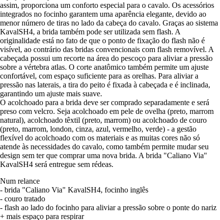
assim, proporciona um conforto especial para o cavalo. Os acessórios
integrados no focinho garantem uma aparência elegante, devido ao
menor número de tiras no lado da cabeça do cavalo. Graças ao sistema
KavalSH4, a brida também pode ser utilizada sem flash. A
originalidade está no fato de que o ponto de fixação do flash não é
visível, ao contrário das bridas convencionais com flash removível. A
cabeçada possui um recorte na área do pescoço para aliviar a pressão
sobre a vértebra atlas. O corte anatômico também permite um ajuste
confortável, com espaço suficiente para as orelhas. Para aliviar a
pressão nas laterais, a tira do peito é fixada à cabeçada e é inclinada,
garantindo um ajuste mais suave.
O acolchoado para a brida deve ser comprado separadamente e será
preso com velcro. Seja acolchoado em pele de ovelha (preto, marrom
natural), acolchoado têxtil (preto, marrom) ou acolchoado de couro
(preto, marrom, london, cinza, azul, vermelho, verde) - a gestão
flexível do acolchoado com os materiais e as muitas cores não só
atende às necessidades do cavalo, como também permite mudar seu
design sem ter que comprar uma nova brida. A brida "Caliano Via"
KavalSH4 será entregue sem rédeas.
Num relance
- brida "Caliano Via" KavalSH4, focinho inglês
- couro tratado
- flash ao lado do focinho para aliviar a pressão sobre o ponte do nariz
+ mais espaço para respirar