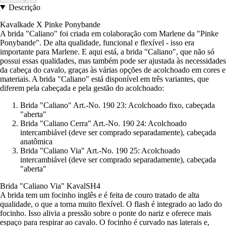
Descrição
Kavalkade X Pinke Ponybande
A brida "Caliano" foi criada em colaboração com Marlene da "Pinke
Ponybande". De alta qualidade, funcional e flexível - isso era
importante para Marlene. E aqui está, a brida "Caliano", que não só
possui essas qualidades, mas também pode ser ajustada às necessidades
da cabeça do cavalo, graças às várias opções de acolchoado em cores e
materiais. A brida "Caliano" está disponível em três variantes, que
diferem pela cabeçada e pela gestão do acolchoado:
Brida "Caliano" Art.-No. 190 23: Acolchoado fixo, cabeçada
"aberta"
Brida "Caliano Cerra" Art.-No. 190 24: Acolchoado
intercambiável (deve ser comprado separadamente), cabeçada
anatômica
Brida "Caliano Via" Art.-No. 190 25: Acolchoado
intercambiável (deve ser comprado separadamente), cabeçada
"aberta"
Brida "Caliano Via" KavalSH4
A brida tem um focinho inglês e é feita de couro tratado de alta
qualidade, o que a torna muito flexível. O flash é integrado ao lado do
focinho. Isso alivia a pressão sobre o ponte do nariz e oferece mais
espaço para respirar ao cavalo. O focinho é curvado nas laterais e,