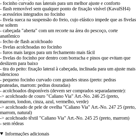
- focinho curvado nas laterais para um melhor ajuste e conforto
- flash removível sem qualquer ponto de fixação visível (KavalSH4)
- acessórios integrados no focinho
- fivela sueca na suspensão do freio, cujo elástico impede que as fivelas
se soltem
- cabeçada "aberta" com um recorte na área do pescoço, corte
anatômico
- fecho de flash acolchoado
- fivelas acolchoadas no focinho
- furos mais largos para um fechamento mais fácil
- fivelas do focinho por dentro com borracha e pinos que evitam que
deslizem para baixo
- tira do peito: fixação lateral à cabeçada, inclinada para um ajuste mais
silencioso
- pequeno focinho curvado com grandes strass (preto: pedras
prateadas, marrom: pedras douradas)
- acolchoados disponíveis (devem ser comprados separadamente):
-> acolchoado de couro "Caliano Via" Art.-No. 246 25 (preto,
marrom, london, cinza, azul, vermelho, verde)
-> acolchoado de pele de ovelha "Caliano Via" Art.-No. 247 25 (preto,
marrom, natural)
-> acolchoado têxtil "Caliano Via" Art.-No. 245 25 (preto, marrom)
- sem rédeas
Informações adicionais