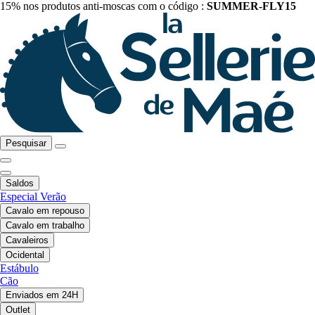
15% nos produtos anti-moscas com o código :
SUMMER-FLY15
Pesquisar
Saldos
Especial Verão
Cavalo em repouso
Cavalo em trabalho
Cavaleiros
Ocidental
Estábulo
Cão
Enviados em 24H
Outlet