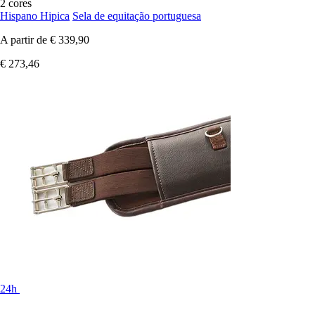
2 cores
Hispano Hipica
Sela de equitação portuguesa
A partir de
€ 339,90
€ 273,46
24h