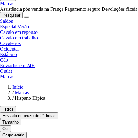
Marcas
Assistência pós-venda na França
Pagamento seguro
Devoluções fáceis
Pesquisar
Saldos
Especial Verão
Cavalo em repouso
Cavalo em trabalho
Cavaleiros
Ocidental
Estábulo
Cão
Enviados em 24H
Outlet
Marcas
Início
/
Marcas
/
Hispano Hipica
Filtros
Enviado no prazo de 24 horas
Tamanho
Cor
Grupo etário