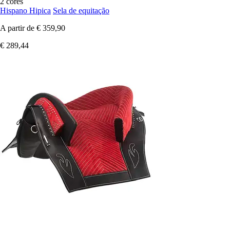
2 cores
Hispano Hipica
Sela de equitação
A partir de
€ 359,90
€ 289,44