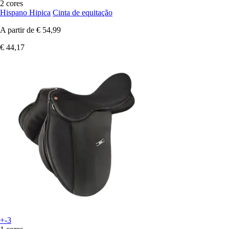
2 cores
Hispano Hipica
Cinta de equitação
A partir de
€ 54,99
€ 44,17
+-3