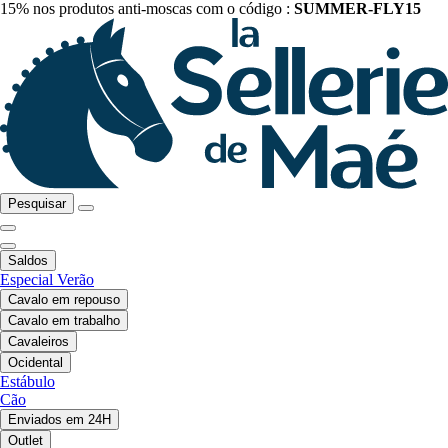
15% nos produtos anti-moscas com o código :
SUMMER-FLY15
Pesquisar
Saldos
Especial Verão
Cavalo em repouso
Cavalo em trabalho
Cavaleiros
Ocidental
Estábulo
Cão
Enviados em 24H
Outlet