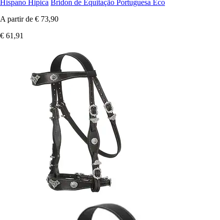
Hispano Hipica
Bridon de Equitação Portuguesa Eco
A partir de
€ 73,90
€ 61,91