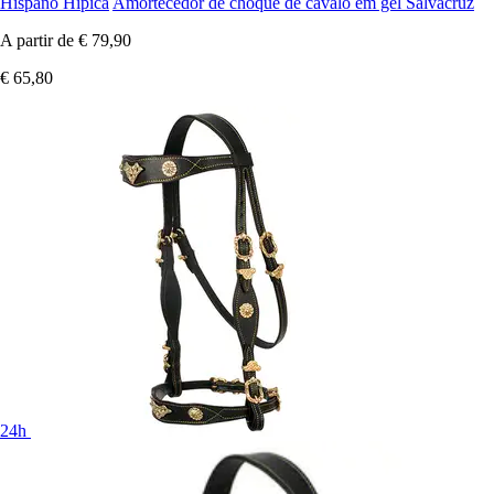
Hispano Hipica
Amortecedor de choque de cavalo em gel Salvacruz
A partir de
€ 79,90
€ 65,80
24h