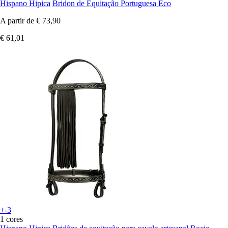
Hispano Hipica
Bridon de Equitação Portuguesa Eco
A partir de
€ 73,90
€ 61,01
+-3
1 cores