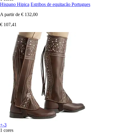
Hispano Hipica
Estribos de equitação Portugues
A partir de
€ 132,00
€ 107,41
+-3
1 cores