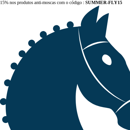
15% nos produtos anti-moscas com o código :
SUMMER-FLY15