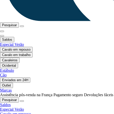
Pesquisar
Saldos
Especial Verão
Cavalo em repouso
Cavalo em trabalho
Cavaleiros
Ocidental
Estábulo
Cão
Enviados em 24H
Outlet
Marcas
Assistência pós-venda na França
Pagamento seguro
Devoluções fáceis
Pesquisar
Saldos
Especial Verão
Cavalo em repouso