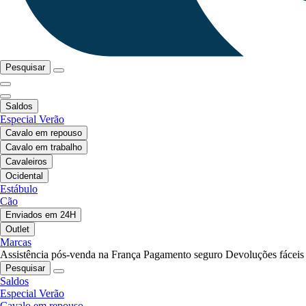
Pesquisar
Saldos
Especial Verão
Cavalo em repouso
Cavalo em trabalho
Cavaleiros
Ocidental
Estábulo
Cão
Enviados em 24H
Outlet
Marcas
Assistência pós-venda na França
Pagamento seguro
Devoluções fáceis
Pesquisar
Saldos
Especial Verão
Cavalo em repouso