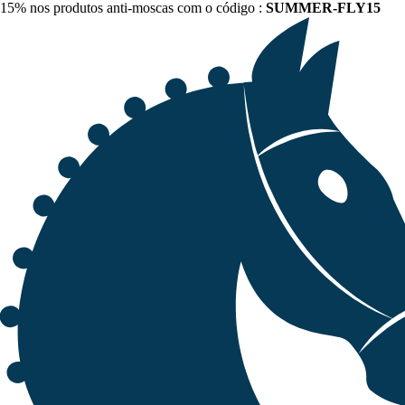
15% nos produtos anti-moscas com o código :
SUMMER-FLY15