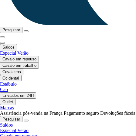
Pesquisar
Saldos
Especial Verão
Cavalo em repouso
Cavalo em trabalho
Cavaleiros
Ocidental
Estábulo
Cão
Enviados em 24H
Outlet
Marcas
Assistência pós-venda na França
Pagamento seguro
Devoluções fáceis
Pesquisar
Saldos
Especial Verão
Cavalo em repouso