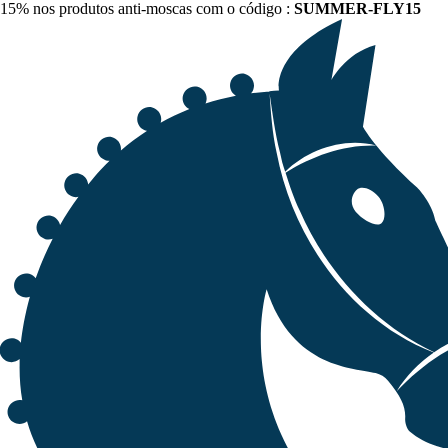
15% nos produtos anti-moscas com o código :
SUMMER-FLY15