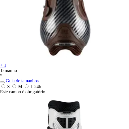
+-1
Tamanho
*
Guia de tamanhos
S
M
L
24h
Este campo é obrigatório