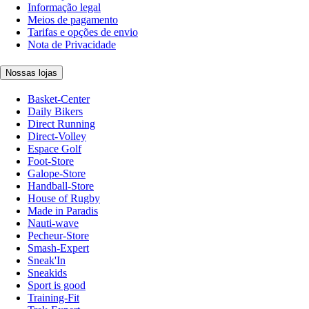
Informação legal
Meios de pagamento
Tarifas e opções de envio
Nota de Privacidade
Nossas lojas
Basket-Center
Daily Bikers
Direct Running
Direct-Volley
Espace Golf
Foot-Store
Galope-Store
Handball-Store
House of Rugby
Made in Paradis
Nauti-wave
Pecheur-Store
Smash-Expert
Sneak'In
Sneakids
Sport is good
Training-Fit