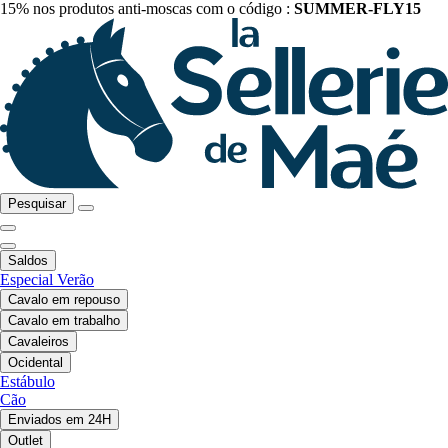
15% nos produtos anti-moscas com o código :
SUMMER-FLY15
Pesquisar
Saldos
Especial Verão
Cavalo em repouso
Cavalo em trabalho
Cavaleiros
Ocidental
Estábulo
Cão
Enviados em 24H
Outlet