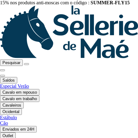
15% nos produtos anti-moscas com o código :
SUMMER-FLY15
Pesquisar
Saldos
Especial Verão
Cavalo em repouso
Cavalo em trabalho
Cavaleiros
Ocidental
Estábulo
Cão
Enviados em 24H
Outlet