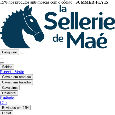
15% nos produtos anti-moscas com o código :
SUMMER-FLY15
Pesquisar
Saldos
Especial Verão
Cavalo em repouso
Cavalo em trabalho
Cavaleiros
Ocidental
Estábulo
Cão
Enviados em 24H
Outlet